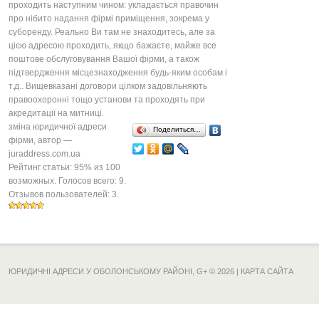
проходить наступним чином: укладається правочин
про нібито надання фірмі приміщення, зокрема у
суборенду. Реально Ви там не знаходитесь, але за
цією адресою проходить, якщо бажаєте, майже все
поштове обслуговування Вашої фірми, а також
підтвердження місцезнаходження будь-яким особам і
т.д.. Вищевказані договори цілком задовільняють
правоохоронні тощо установи та проходять при
акредитації на митниці.
зміна юридичної адреси
Поделиться…
фірми
, автор —
juraddress.com.ua
Рейтинг статьи:
95
% из
100
возможных. Голосов всего:
9
.
Отзывов пользователей:
3
.
ЮРИДИЧНІ АДРЕСИ У ОБОЛОНСЬКОМУ РАЙОНІ,
G+
© 2026 |
КАРТА САЙТА