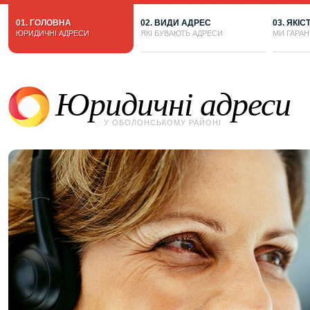
01. ГОЛОВНА
02. ВИДИ АДРЕС
03. ЯКІС
ЮРИДИЧНІ АДРЕСИ
ЯКІ БУВАЮТЬ АДРЕСИ
МИ ГАРА
Юридичні адреси
У ОБОЛОНСЬКОМУ РАЙОНІ