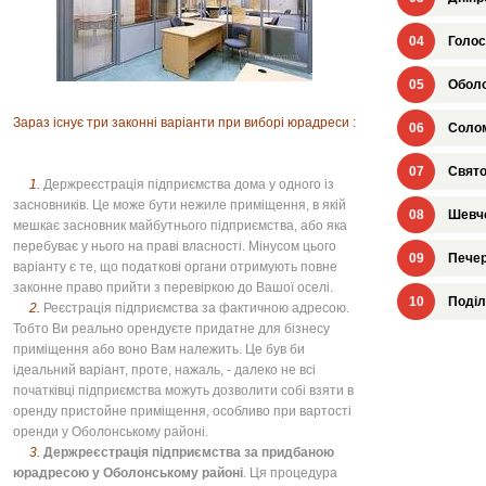
04
Голос
05
Оболо
Зараз існує три законні варіанти при виборі юрадреси :
06
Солом
07
Свято
1.
Держреєстрація підприємства дома у одного із
засновників. Це може бути нежиле приміщення, в якій
08
Шевче
мешкає засновник майбутнього підприємства, або яка
перебуває у нього на праві власності. Мінусом цього
09
Печер
варіанту є те, що податкові органи отримують повне
законне право прийти з перевіркою до Вашої оселі.
10
Поділ
2.
Реєстрація підприємства за фактичною адресою.
Тобто Ви реально орендуєте придатне для бізнесу
приміщення або воно Вам належить. Це був би
ідеальний варіант, проте, нажаль, - далеко не всі
початківці підприємства можуть дозволити собі взяти в
оренду пристойне приміщення, особливо при вартості
оренди у Оболонському районі.
3.
Держреєстрація підприємства за придбаною
юрадресою у Оболонському районі
. Ця процедура