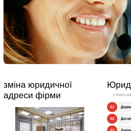
зміна юридичної
Юрид
адреси фірми
у їнших ра
01
Дарни
02
Десня
03
Дніпр